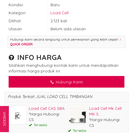
Kondisi
:
Baru
Kategori
:
Load Cell
Dilihat
:
2.123 kali
Ulasan
:
Belum ada ulasan
Hubungi kami secara langsung untuk pemesanan yang lebih cepat!
QUICK ORDER
INFO HARGA
Silahkan menghubungi kontak kami untuk mendapatkan
informasi harga produk ini.
Hubungi Kami
Produk Terkait JUAL LOAD CELL TIMBANGAN
Load Cell CAS SBA
Load Cell Mk Cell
*Harga Hubungi
MK S....
SIDEBAR
CS
*Harga Hubungi
Tersedia
CS
Tersedia