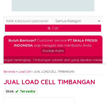
Cari
Butuh Bantuan?
Customer service
PT.SKALA PRESISI
INDONESIA
siap melayani dan membantu Anda.
Kontak Kami
 timbangan terlengkap. Timbangan adalah alat yang dipakai melak
Beranda
»
Load Cell
»
JUAL LOAD CELL TIMBANGAN
JUAL LOAD CELL TIMBANGAN
Stok:
Tersedia