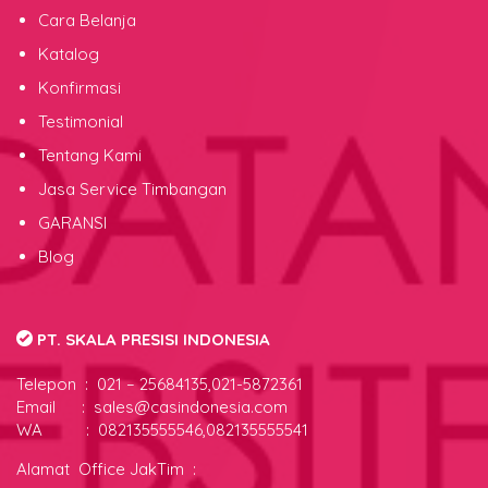
Cara Belanja
Katalog
Konfirmasi
Testimonial
Tentang Kami
Jasa Service Timbangan
GARANSI
Blog
PT. SKALA PRESISI INDONESIA
Telepon :
021 – 25684135,021-5872361
Email : sales@casindonesia.com
WA : 082135555546,082135555541
Alamat Office JakTim :