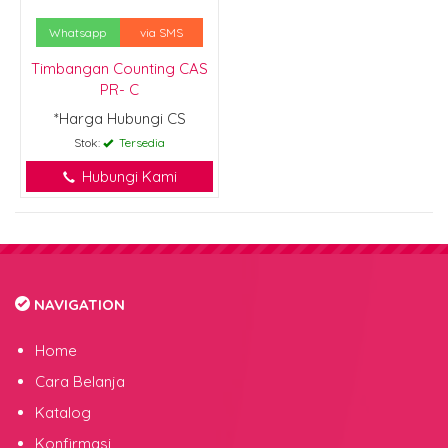
Whatsapp
via SMS
Timbangan Counting CAS
PR- C
*Harga Hubungi CS
Stok:
Tersedia
Hubungi Kami
NAVIGATION
Home
Cara Belanja
Katalog
Konfirmasi