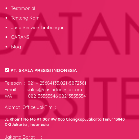
Testimonial
Tentang Kami
Jasa Service Timbangan
GARANSI
Blog
PT. SKALA PRESISI INDONESIA
Telepon :
021 – 25684135,021-5872361
Email : sales@casindonesia.com
WA : 082135555546,082135555541
Alamat Office JakTim :
JL Khoir 1 No 145 RT 007 RW 003 Cilangkap, Jakarta Timur 13840
DKI Jakarta , Indonesia
Jakarta Barat :