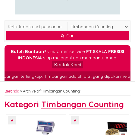
Cari
Butuh Bantuan?
Customer service
PT.SKALA PRESISI
INDONESIA
siap melayani dan membantu Anda.
Kontak Kami
or timbangan terlengkap. Timbangan adalah alat yang dipakai mela
Beranda
»
Archive of 'Timbangan Counting'
Kategori
Timbangan Counting