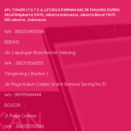
APL TOWER LT.6.T.2 JL.LETJEN.S.PARMAN KAV.28 TANJUNG DUREN
SELATANjakarta 11470, Jakarta Indonesia, Jakarta Barat 11470
DKI Jakarta , Indonesia
WA : 085200400066
BEKASI :
Jln. Lapangan Bola Bantar Gebang
WA : 082113066555
Tangerang ( Banten )
Jln Raya Kukun Cadas Grand Batavia Spring No.31
Wa : 08995444444
BOGOR :
Jl. Raya Ciomas
WA : 082135555546