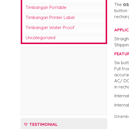
The
GS
Timbangan Portable
button 
rechar
Timbangan Printer Label
Timbangan Water Proof
APPLI
Uncategorized
Straigh
Shippi
FEATU
Six but
Full fr
accura
AC/ DC 
in rech
Interna
Interna
Ditamba
TESTIMONIAL