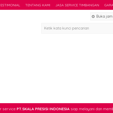
TESTIMONIAL
TENTANG KAMI
JASA SERVICE TIMBANGAN
GARA
Buka jam 0
 service
PT.SKALA PRESISI INDONESIA
siap melayani dan mem