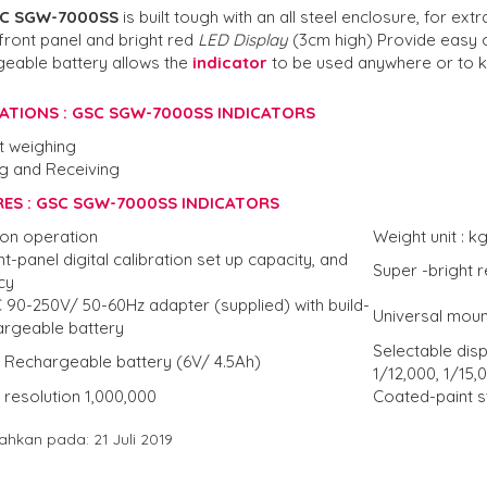
C SGW-7000SS
is built tough with an all steel enclosure, for extr
front panel and bright red
LED Display
(3cm high) Provide easy o
geable battery allows the
indicator
to be used anywhere or to 
CATIONS : GSC SGW-7000SS INDICATORS
t weighing
ng and Receiving
RES : GSC SGW-7000SS INDICATORS
ton operation
Weight unit : kg
ont-panel digital calibration set up capacity, and
Super -bright re
cy
90-250V/ 50-60Hz adapter (supplied) with build-
Universal moun
argeable battery
Selectable disp
l Rechargeable battery (6V/ 4.5Ah)
1/12,000, 1/15,
l resolution 1,000,000
Coated-paint s
hkan pada: 21 Juli 2019