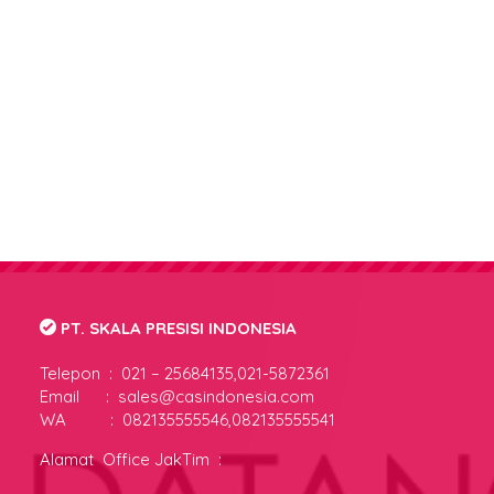
PT. SKALA PRESISI INDONESIA
Telepon :
021 – 25684135,021-5872361
Email : sales@casindonesia.com
WA : 082135555546,082135555541
Alamat Office JakTim :