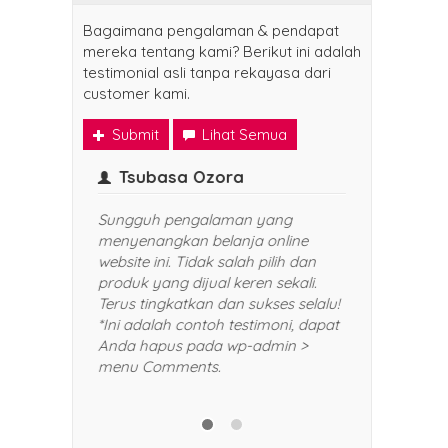
Bagaimana pengalaman & pendapat
mereka tentang kami? Berikut ini adalah
testimonial asli tanpa rekayasa dari
customer kami.
Submit
Lihat Semua
Tsubasa Ozora
Narut
Sungguh pengalaman yang
Senang seka
menyenangkan belanja online
Harganya
website ini. Tidak salah pilih dan
yang dibe
produk yang dijual keren sekali.
selalu da
Terus tingkatkan dan sukses selalu!
rekomend
*Ini adalah contoh testimoni, dapat
dan keraba
Anda hapus pada wp-admin >
contoh te
menu Comments.
hapus pa
Comments