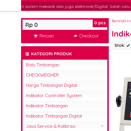
em mekanik dan juga elektronik/Digital. Salah satu contoh timban
Beranda
»
0
pcs
Rp 0
Indi
Rincian
Checkout
Stok:
KATEGORI PRODUK
Batu Timbangan
CHECKWEIGHER
Harga Timbangan Digital
Indikator Controller System
Indikator Timbangan
Indikator Timbangan Digital
Jasa Service & Kalibrasi