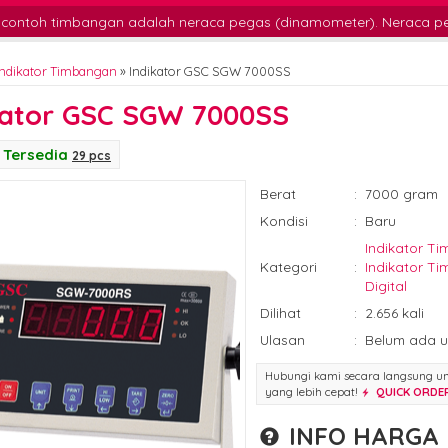
gan adalah neraca pegas (dinamometer). Neraca pegas adalah timb
Indikator Timbangan
»
Indikator GSC SGW 7000SS
kator GSC SGW 7000SS
Tersedia
29 pcs
Berat
:
7000 gram
Kondisi
:
Baru
Indikator T
Kategori
:
Indikator T
Digital
Dilihat
:
2.656 kali
Ulasan
:
Belum ada u
Hubungi kami secara langsung u
yang lebih cepat!
QUICK ORDE
INFO HARGA