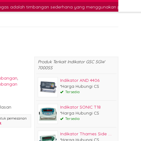
angan sederhana yang menggunakan pegas sebagai alat untuk menent
Produk Terkait Indikator GSC SGW
7000SS
imbangan
,
Indikator AND 4406
imbangan
*Harga Hubungi CS
Tersedia
lasan
Indikator SONIC T18
*Harga Hubungi CS
ntuk pemesanan
Tersedia
R
Indikator Thames Side ....
*Harga Hubungi CS