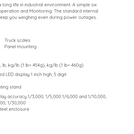
a long life in industrial environment. A simple six
peration and Monitoring. The standard internal
keep you weighing even during power outages.
Truck scales
Panel mounting
, lb, kg/lb (1 lb= 454g), kg/lb (1 lb= 460g)
d LED display 1 inch high, 5 digit
ting stand
lay accuracy 1/3,000, 1/5,000 1/6,000 and 1/10,000,
000, 1/30,000
teel enclosure