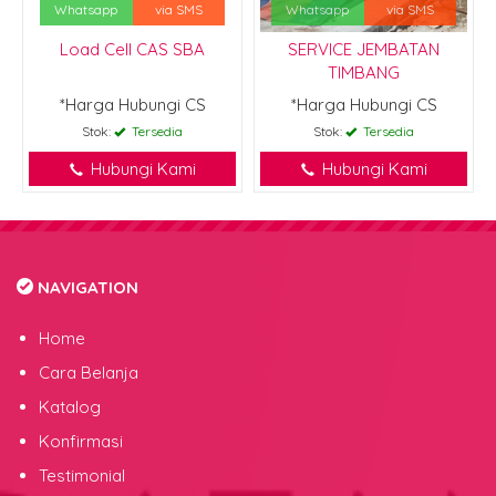
Whatsapp
via SMS
Whatsapp
via SMS
Load Cell CAS SBA
SERVICE JEMBATAN
TIMBANG
*Harga Hubungi CS
*Harga Hubungi CS
Stok:
Tersedia
Stok:
Tersedia
Hubungi Kami
Hubungi Kami
NAVIGATION
Home
Cara Belanja
Katalog
Konfirmasi
Testimonial