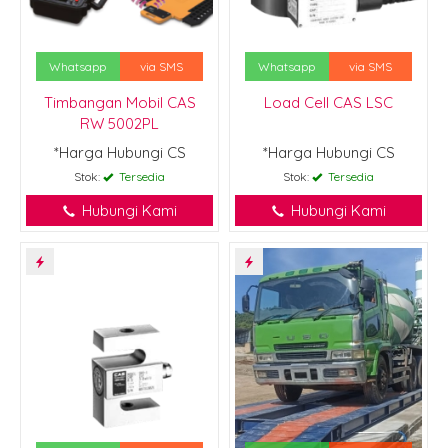
Whatsapp
via SMS
Whatsapp
via SMS
Timbangan Mobil CAS
Load Cell CAS LSC
RW 5002PL
*Harga Hubungi CS
*Harga Hubungi CS
Stok:
Tersedia
Stok:
Tersedia
Hubungi Kami
Hubungi Kami