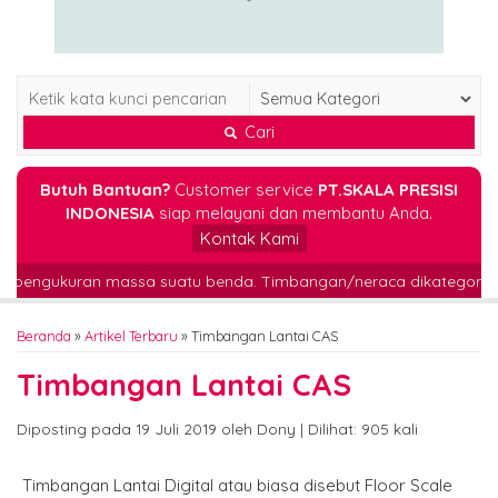
Cari
Butuh Bantuan?
Customer service
PT.SKALA PRESISI
INDONESIA
siap melayani dan membantu Anda.
Kontak Kami
an pengukuran massa suatu benda. Timbangan/neraca dikategorikan
Beranda
»
Artikel Terbaru
» Timbangan Lantai CAS
Timbangan Lantai CAS
Diposting pada 19 Juli 2019 oleh Dony | Dilihat: 905 kali
Timbangan Lantai Digital atau biasa disebut Floor Scale