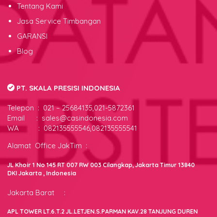
Tentang Kami
Jasa Service Timbangan
GARANSI
Blog
PT. SKALA PRESISI INDONESIA
Telepon :
021 – 25684135,021-5872361
Email : sales@casindonesia.com
WA : 082135555546,082135555541
Alamat Office JakTim :
JL Khoir 1 No 145 RT 007 RW 003 Cilangkap, Jakarta Timur 13840
DKI Jakarta , Indonesia
Jakarta Barat :
APL TOWER LT.6.T.2 JL.LETJEN.S.PARMAN KAV.28 TANJUNG DUREN