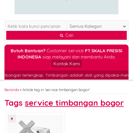
Cari
Butuh Bantuan?
Customer service
PT.SKALA PRESISI
INDONESIA
siap melayani dan membantu Anda.
Kontak Kami
tor timbangan terlengkap. Timbangan adalah alat yang dipakai me
Beranda
»
Article tag in 'service timbangan bogor'
Tags
service timbangan bogor