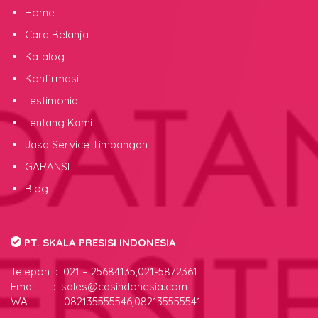
Home
Cara Belanja
Katalog
Konfirmasi
Testimonial
Tentang Kami
Jasa Service Timbangan
GARANSI
Blog
PT. SKALA PRESISI INDONESIA
Telepon :
021 – 25684135,021-5872361
Email : sales@casindonesia.com
WA : 082135555546,082135555541