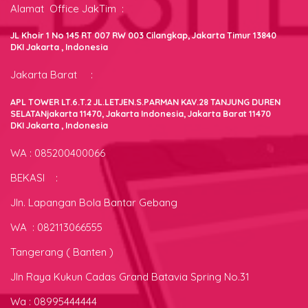
Alamat Office JakTim :
JL Khoir 1 No 145 RT 007 RW 003 Cilangkap, Jakarta Timur 13840
DKI Jakarta , Indonesia
Jakarta Barat :
APL TOWER LT.6.T.2 JL.LETJEN.S.PARMAN KAV.28 TANJUNG DUREN
SELATANjakarta 11470, Jakarta Indonesia, Jakarta Barat 11470
DKI Jakarta , Indonesia
WA : 085200400066
BEKASI :
Jln. Lapangan Bola Bantar Gebang
WA : 082113066555
Tangerang ( Banten )
Jln Raya Kukun Cadas Grand Batavia Spring No.31
Wa : 08995444444