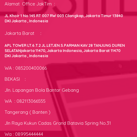
Alamat Office JakTim :
JL Khoir 1 No 145 RT 007 RW 003 Cilangkap, Jakarta Timur 13840
DKI Jakarta , Indonesia
Jakarta Barat :
APL TOWER LT.6.T.2 JL.LETJEN.S.PARMAN KAV.28 TANJUNG DUREN
SELATANjakarta 11470, Jakarta Indonesia, Jakarta Barat 11470
DKI Jakarta , Indonesia
WA : 085200400066
BEKASI :
Jln. Lapangan Bola Bantar Gebang
WA : 082113066555
Tangerang ( Banten )
Jln Raya Kukun Cadas Grand Batavia Spring No.31
Wa : 08995444444