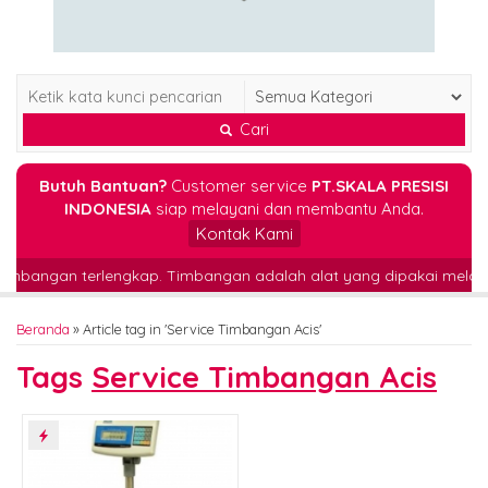
Cari
Butuh Bantuan?
Customer service
PT.SKALA PRESISI
INDONESIA
siap melayani dan membantu Anda.
Kontak Kami
tor timbangan terlengkap. Timbangan adalah alat yang dipakai me
Beranda
»
Article tag in 'Service Timbangan Acis'
Tags
Service Timbangan Acis