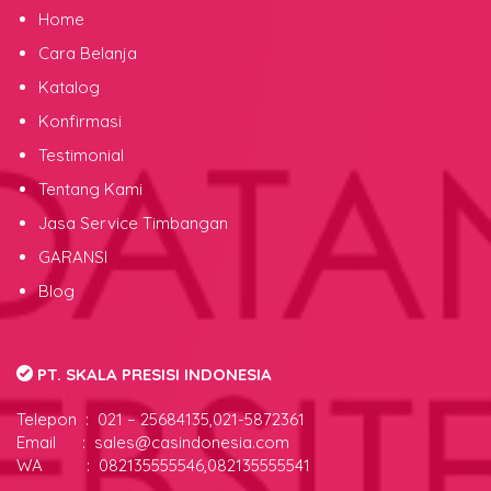
Home
Cara Belanja
Katalog
Konfirmasi
Testimonial
Tentang Kami
Jasa Service Timbangan
GARANSI
Blog
PT. SKALA PRESISI INDONESIA
Telepon :
021 – 25684135,021-5872361
Email : sales@casindonesia.com
WA : 082135555546,082135555541