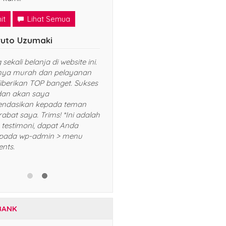
it
Lihat Semua
basa Ozora
Naruto Uzumaki
h pengalaman yang
Senang sekali belanja di website i
angkan belanja online
Harganya murah dan pelayana
ini. Tidak salah pilih dan
yang diberikan TOP banget. Suk
yang dijual keren sekali.
selalu dan akan saya
ingkatkan dan sukses selalu!
rekomendasikan kepada teman
alah contoh testimoni, dapat
dan kerabat saya. Trims! *Ini ad
apus pada wp-admin >
contoh testimoni, dapat Anda
omments.
hapus pada wp-admin > menu
Comments.
BANK
BCA