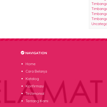
Timbanga
Timbanga
Timbanga
Uncatego
NAVIGATION
Home
Cara Belanja
Katalog
Konfirmasi
Testimonial
Tentang Kami
Jasa Service Timbangan