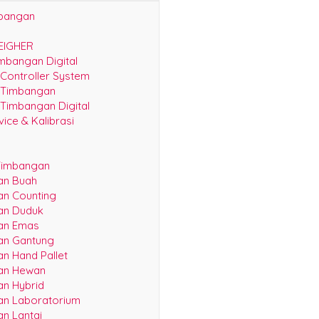
mbangan
EIGHER
mbangan Digital
 Controller System
r Timbangan
 Timbangan Digital
ice & Kalibrasi
Timbangan
an Buah
n Counting
an Duduk
an Emas
an Gantung
n Hand Pallet
an Hewan
n Hybrid
n Laboratorium
n Lantai
n Mobil Portable