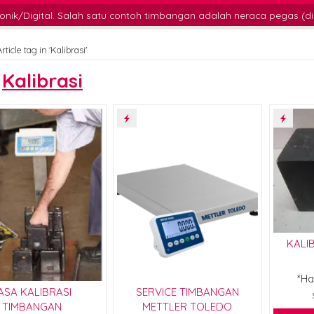
h satu contoh timbangan adalah neraca pegas (dinamometer). Nera
rticle tag in 'Kalibrasi'
s
Kalibrasi
KALI
*Ha
ASA KALIBRASI
SERVICE TIMBANGAN
TIMBANGAN
METTLER TOLEDO