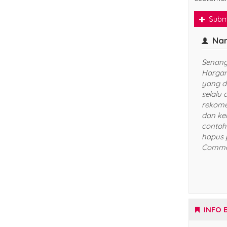
Subm
Tsu
Sunggu
menyen
website 
produk 
Terus t
*Ini ad
Anda h
menu C
INFO 