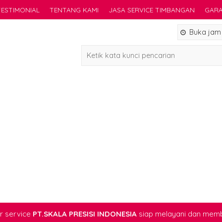
TESTIMONIAL
TENTANG KAMI
JASA SERVICE TIMBANGAN
GARA
Buka jam 0
 service
PT.SKALA PRESISI INDONESIA
siap melayani dan mem