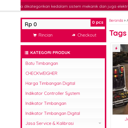
orikan kedalam sistem mekanik dan juga elektronik/Digital. Sala
Beranda
»
A
0
pcs
Rp 0
Tag
Rincian
Checkout
KATEGORI PRODUK
Batu Timbangan
CHECKWEIGHER
Harga Timbangan Digital
Indikator Controller System
Indikator Timbangan
Indikator Timbangan Digital
J
Jasa Service & Kalibrasi